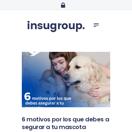
INICIO
-
SEGUROS
PERSONALES
Somos tu Correduría de confianza. Atención personalizada.
SEGUROS DE
EMPRESAS
OFICINA VIRTUAL
HABLAMOS
BLOG
6 motivos por los que debes a
segurar a tu mascota