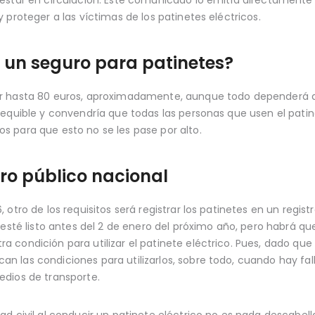
 proteger a las víctimas de los patinetes eléctricos.
 un seguro para patinetes?
ar hasta 80 euros, aproximadamente, aunque todo dependerá d
sequible y convendría que todas las personas que usen el pat
 para que esto no se les pase por alto.
stro público nacional
otro de los requisitos será registrar los patinetes en un regist
 esté listo antes del 2 de enero del próximo año, pero habrá qu
condición para utilizar el patinete eléctrico. Pues, dado que 
 las condiciones para utilizarlos, sobre todo, cuando hay fal
edios de transporte.
ad civil al conducir un patinete eléctrico no es nada descabe