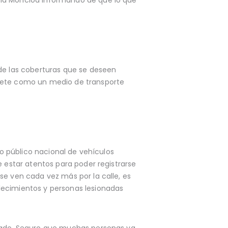
e las coberturas que se deseen
inete como un medio de transporte
ro público nacional de vehículos
e estar atentos para poder registrarse
se ven cada vez más por la calle, es
lecimientos y personas lesionadas
llado. Seguro que muchas personas ya