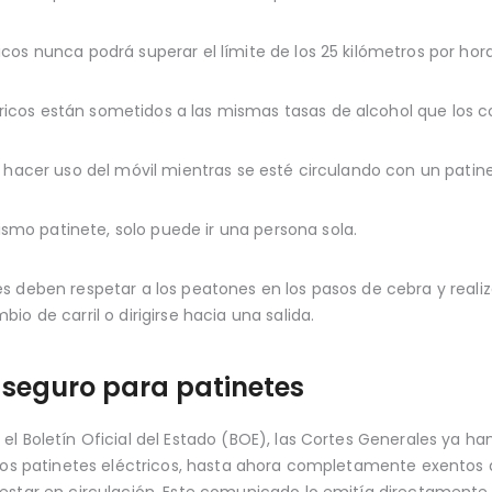
icos nunca podrá superar el límite de los 25 kilómetros por hora
ricos están sometidos a las mismas tasas de alcohol que los 
ni hacer uso del móvil mientras se esté circulando con un patin
smo patinete, solo puede ir una persona sola.
s deben respetar a los peatones en los pasos de cebra y realiz
o de carril o dirigirse hacia una salida.
 seguro para patinetes
el Boletín Oficial del Estado (BOE), las Cortes Generales ya h
 los patinetes eléctricos, hasta ahora completamente exentos 
 estar en circulación. Este comunicado lo emitía directamente