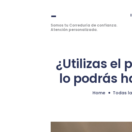
-
Somos tu Correduría de confianza.
Atención personalizada.
¿Utilizas el 
lo podrás h
Home
Todas l