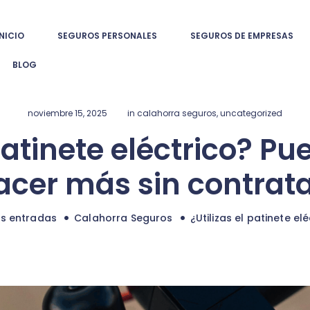
INICIO
INICIO
SEGUROS PERSONALES
SEGUROS DE EMPRESAS
-
SEGUROS
BLOG
Somos tu Correduría de confianza. Atención personalizada.
PERSONALES
SEGUROS DE
noviembre 15, 2025
in
calahorra seguros
,
uncategorized
patinete eléctrico? Pu
EMPRESAS
acer más sin contrat
OFICINA VIRTUAL
HABLAMOS
as entradas
Calahorra Seguros
¿Utilizas el patinete elé
BLOG