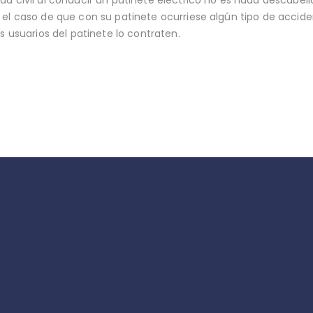
 el caso de que con su patinete ocurriese algún tipo de accid
s usuarios del patinete lo contraten.