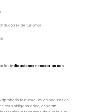
.
conductores de turismos.
ete.
ar las
indicaciones necesarias con
an aprobado la nueva Ley de Seguros de
de esta obligatoriedad, deberán
 la Moncloa informando de que lo que