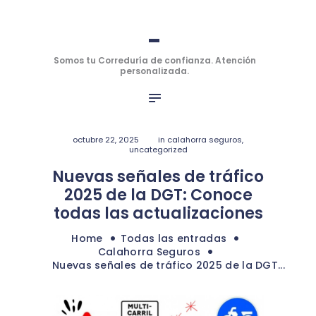
INICIO
-
-
SEGUROS
PERSONALES
Somos tu Correduría de confianza. Atención personalizada.
Somos tu Correduría de confianza. Atención
personalizada.
SEGUROS DE
EMPRESAS
OFICINA VIRTUAL
octubre 22, 2025
in
calahorra seguros
,
uncategorized
HABLAMOS
Nuevas señales de tráfico
BLOG
2025 de la DGT: Conoce
todas las actualizaciones
Home
Todas las entradas
Calahorra Seguros
Nuevas señales de tráfico 2025 de la DGT...