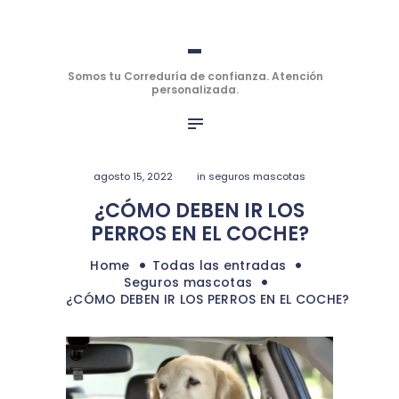
INICIO
-
-
SEGUROS
PERSONALES
Somos tu Correduría de confianza. Atención personalizada.
Somos tu Correduría de confianza. Atención
personalizada.
SEGUROS DE
EMPRESAS
OFICINA VIRTUAL
agosto 15, 2022
in
seguros mascotas
HABLAMOS
¿CÓMO DEBEN IR LOS
BLOG
PERROS EN EL COCHE?
Home
Todas las entradas
Seguros mascotas
¿CÓMO DEBEN IR LOS PERROS EN EL COCHE?