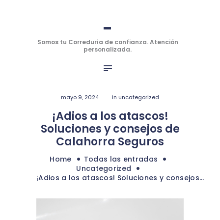
INICIO
-
-
SEGUROS
PERSONALES
Somos tu Correduría de confianza. Atención personalizada.
Somos tu Correduría de confianza. Atención
personalizada.
SEGUROS DE
EMPRESAS
OFICINA VIRTUAL
mayo 9, 2024
in
uncategorized
HABLAMOS
¡Adios a los atascos!
BLOG
Soluciones y consejos de
Calahorra Seguros
Home
Todas las entradas
Uncategorized
¡Adios a los atascos! Soluciones y consejos...